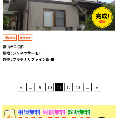
外壁塗装
屋根塗装
福山市O様邸
屋根 : シャネツサーモF
外壁 : プラチナリファインSi-IR
«
...
9
10
11
12
13
...
»