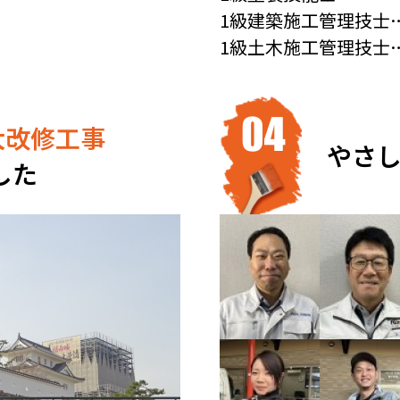
1級建築施工管理技士
1級土木施工管理技士
大改修
工事
やさ
した