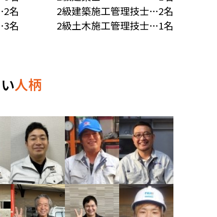
…2名
2級建築施工管理技士
…2名
…3名
2級土木施工管理技士
…1名
しい
人柄