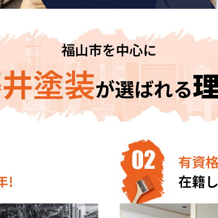
福山市を中心に
藤井塗装
が
選ばれる
有資格
年!
在籍し