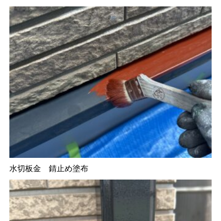
水切板金 錆止め塗布