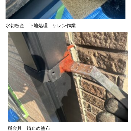
水切板金 下地処理 ケレン作業
樋金具 錆止め塗布