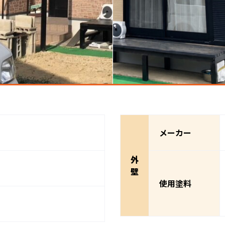
メーカー
外
壁
使用塗料