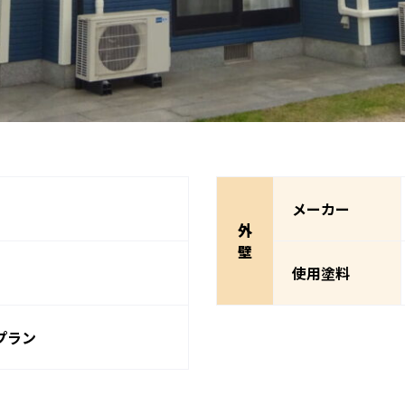
メーカー
外
壁
使用塗料
プラン